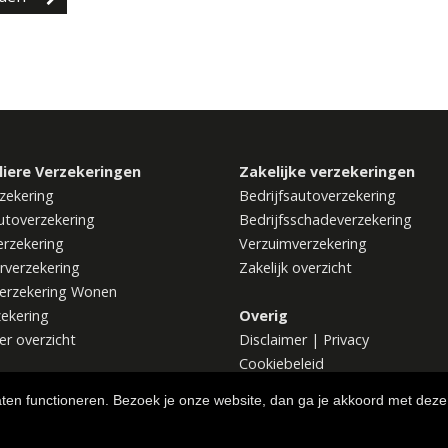
liere Verzekeringen
Zakelijke verzekeringen
zekering
Bedrijfsautoverzekering
utoverzekering
Bedrijfsschadeverzekering
rzekering
Verzuimverzekering
rverzekering
Zakelijk overzicht
erzekering Wonen
zekering
Overig
ier overzicht
Disclaimer
|
Privacy
Cookiebeleid
aten functioneren. Bezoek je onze website, dan ga je akkoord met deze