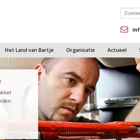
in
Het Land van Bartje
Organisatie
Actueel
n
akket
arden