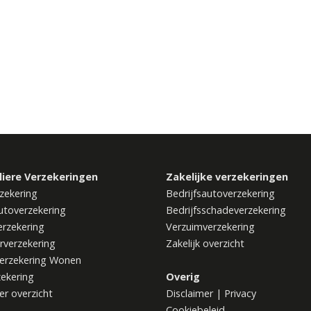
liere Verzekeringen
Zakelijke verzekeringen
zekering
Bedrijfsautoverzekering
utoverzekering
Bedrijfsschadeverzekering
rzekering
Verzuimverzekering
rverzekering
Zakelijk overzicht
erzekering Wonen
zekering
Overig
ier overzicht
Disclaimer
|
Privacy
Cookiebeleid