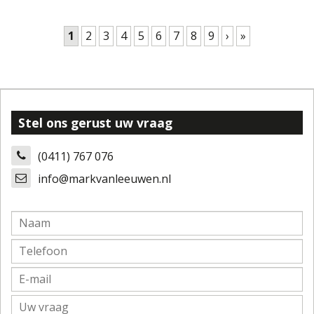
Pagina's
1
2
3
4
5
6
7
8
9
›
»
Stel ons gerust uw vraag
(0411) 767 076
info@markvanleeuwen.nl