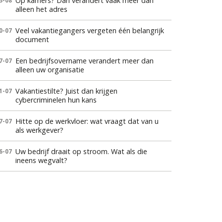
Op kamers? Dan verandert vaak meer dan
3-08
alleen het adres
Veel vakantiegangers vergeten één belangrijk
0-07
document
Een bedrijfsovername verandert meer dan
7-07
alleen uw organisatie
Vakantiestilte? Juist dan krijgen
1-07
cybercriminelen hun kans
Hitte op de werkvloer: wat vraagt dat van u
7-07
als werkgever?
Uw bedrijf draait op stroom. Wat als die
6-07
ineens wegvalt?