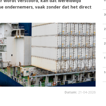
ar wordt verstoord, kan dat wereldwijd
0
e ondernemers, vaak zonder dat het direct
3
2
2
1
1
Datum:
21-04-2026