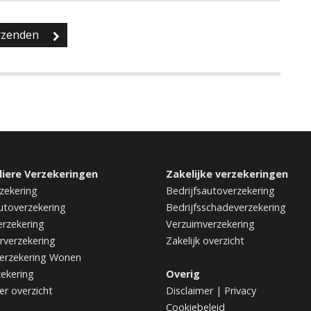
liere Verzekeringen
Zakelijke verzekeringen
zekering
Bedrijfsautoverzekering
utoverzekering
Bedrijfsschadeverzekering
rzekering
Verzuimverzekering
rverzekering
Zakelijk overzicht
erzekering Wonen
zekering
Overig
ier overzicht
Disclaimer
|
Privacy
Cookiebeleid