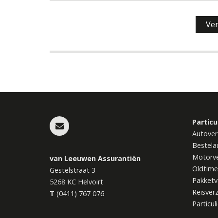
Particu
Autover
Bestela
Motorve
van Leeuwen Assurantiën
Oldtime
Gestelstraat 3
Pakketv
5268 KC
Helvoirt
Reisver
T
(0411) 767 076
Particul