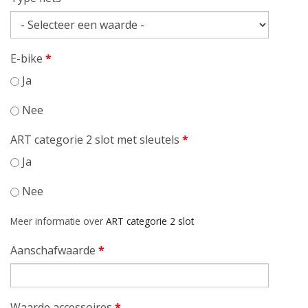
E-bike
*
Ja
Nee
ART categorie 2 slot met sleutels
*
Ja
Nee
Meer informatie over
ART categorie 2 slot
Aanschafwaarde
*
Waarde accessoires
*